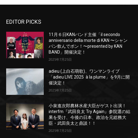
EDITOR PICKS
11月６日KANバンド主催「il secondo
anniversario della morte di KAN 〜シャン
パン飲んでポン！〜presented by KAN
BAND」開催決定！
2025年7月25日
adieu (上白石萌歌)、ワンマンライブ
「adieu LIVE 2025 à la plume」を9月に開
催決定！
2025年7月25日
小泉進次郎農林水産大臣がゲスト出演！
interfm『武田良太 Try Again』参院選の結
果を受け、今後の日本、政治を元総務大
臣・武田良太と鼎談！！
2025年7月25日