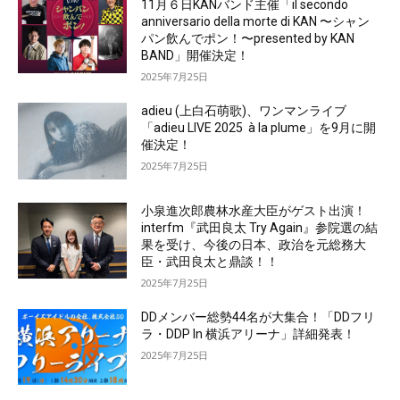
11月６日KANバンド主催「il secondo
anniversario della morte di KAN 〜シャン
パン飲んでポン！〜presented by KAN
BAND」開催決定！
2025年7月25日
adieu (上白石萌歌)、ワンマンライブ
「adieu LIVE 2025 à la plume」を9月に開
催決定！
2025年7月25日
小泉進次郎農林水産大臣がゲスト出演！
interfm『武田良太 Try Again』参院選の結
果を受け、今後の日本、政治を元総務大
臣・武田良太と鼎談！！
2025年7月25日
DDメンバー総勢44名が大集合！「DDフリ
ラ・DDP In 横浜アリーナ」詳細発表！
2025年7月25日