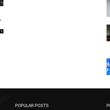
ん
0
POPULAR POSTS
P