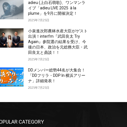
adieu (上白石萌歌)、ワンマンラ
イブ「adieu LIVE 2025 à la
plume」を9月に開催決定！
2025年7月25日
小泉進次郎農林水産大臣がゲスト
出演！interfm『武田良太 Try
Again』参院選の結果を受け、今
後の日本、政治を元総務大臣・武
田良太と鼎談！！
2025年7月25日
DDメンバー総勢44名が大集合！
「DDフリラ・DDP In 横浜アリー
ナ」詳細発表！
2025年7月25日
OPULAR CATEGORY