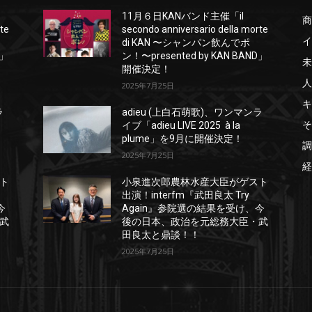
11月６日KANバンド主催「il
商
rte
secondo anniversario della morte
イ
di KAN 〜シャンパン飲んでポ
D」
ン！〜presented by KAN BAND」
未
開催決定！
人
2025年7月25日
キ
ラ
adieu (上白石萌歌)、ワンマンラ
そ
イブ「adieu LIVE 2025 à la
plume」を9月に開催決定！
調
2025年7月25日
経
ト
小泉進次郎農林水産大臣がゲスト
出演！interfm『武田良太 Try
今
Again』参院選の結果を受け、今
武
後の日本、政治を元総務大臣・武
田良太と鼎談！！
2025年7月25日