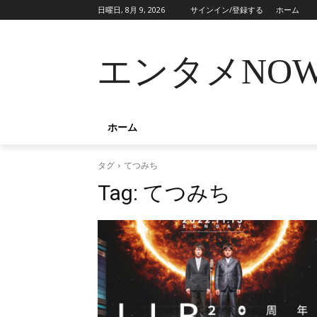
日曜日, 8月 9, 2026
サインイン/登録する
ホーム
エンタメNO
ホーム
タグ
てつみち
Tag:
てつみち