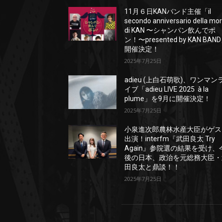
11月６日KANバンド主催「il
secondo anniversario della mo
di KAN 〜シャンパン飲んでポ
ン！〜presented by KAN BAN
開催決定！
2025年7月25日
adieu (上白石萌歌)、ワンマン
イブ「adieu LIVE 2025 à la
plume」を9月に開催決定！
2025年7月25日
小泉進次郎農林水産大臣がゲス
出演！interfm『武田良太 Try
Again』参院選の結果を受け、
後の日本、政治を元総務大臣・
田良太と鼎談！！
2025年7月25日