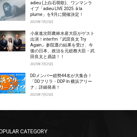
adieu (上白石萌歌)、ワンマンラ
イブ「adieu LIVE 2025 à la
plume」を9月に開催決定！
2025年7月25日
小泉進次郎農林水産大臣がゲスト
出演！interfm『武田良太 Try
Again』参院選の結果を受け、今
後の日本、政治を元総務大臣・武
田良太と鼎談！！
2025年7月25日
DDメンバー総勢44名が大集合！
「DDフリラ・DDP In 横浜アリー
ナ」詳細発表！
2025年7月25日
OPULAR CATEGORY