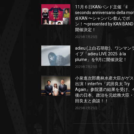
11月６日KANバンド主催「il
secondo anniversario della mo
di KAN 〜シャンパン飲んでポ
ン！〜presented by KAN BAN
開催決定！
2025年7月25日
adieu (上白石萌歌)、ワンマン
イブ「adieu LIVE 2025 à la
plume」を9月に開催決定！
2025年7月25日
小泉進次郎農林水産大臣がゲス
出演！interfm『武田良太 Try
Again』参院選の結果を受け、
後の日本、政治を元総務大臣・
田良太と鼎談！！
2025年7月25日