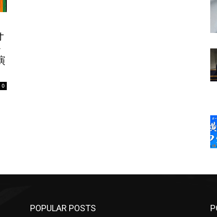
オ
ル
演
0
POPULAR POSTS
P