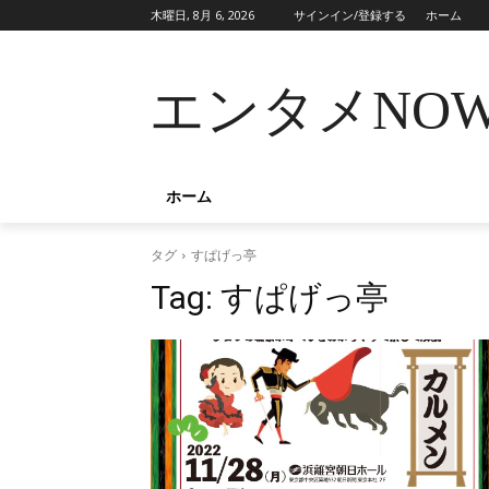
木曜日, 8月 6, 2026
サインイン/登録する
ホーム
エンタメNO
ホーム
タグ
すぱげっ亭
Tag:
すぱげっ亭