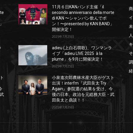
11月６日KANバンド主催「il
商
rte
secondo anniversario della morte
イ
di KAN 〜シャンパン飲んでポ
D」
ン！〜presented by KAN BAND」
未
開催決定！
人
2025年7月25日
キ
ラ
adieu (上白石萌歌)、ワンマンラ
そ
イブ「adieu LIVE 2025 à la
plume」を9月に開催決定！
調
2025年7月25日
経
ト
小泉進次郎農林水産大臣がゲスト
出演！interfm『武田良太 Try
今
Again』参院選の結果を受け、今
武
後の日本、政治を元総務大臣・武
田良太と鼎談！！
2025年7月25日