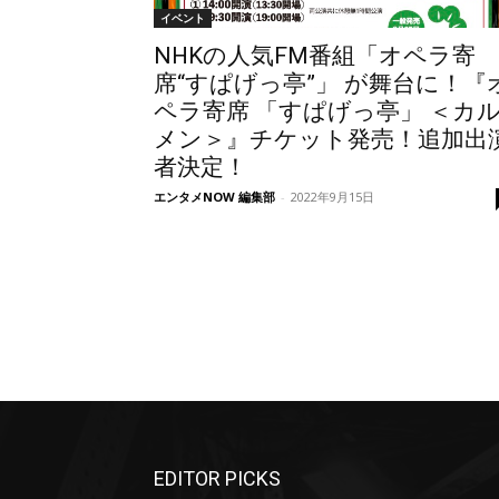
イベント
NHKの人気FM番組「オペラ寄
席“すぱげっ亭”」 が舞台に！『
ペラ寄席 「すぱげっ亭」 ＜カ
メン＞』チケット発売！追加出
者決定！
エンタメNOW 編集部
-
2022年9月15日
EDITOR PICKS