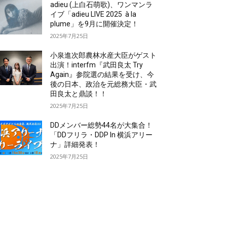
adieu (上白石萌歌)、ワンマンラ
イブ「adieu LIVE 2025 à la
plume」を9月に開催決定！
2025年7月25日
小泉進次郎農林水産大臣がゲスト
出演！interfm『武田良太 Try
Again』参院選の結果を受け、今
後の日本、政治を元総務大臣・武
田良太と鼎談！！
2025年7月25日
DDメンバー総勢44名が大集合！
「DDフリラ・DDP In 横浜アリー
ナ」詳細発表！
2025年7月25日