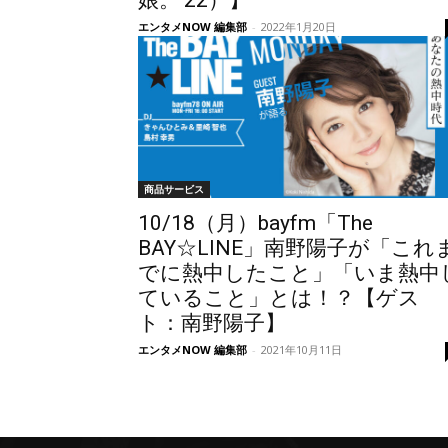
娘。’22）】
エンタメNOW 編集部
-
2022年1月20日
商品サービス
10/18（月）bayfm「The
BAY☆LINE」南野陽子が「これ
でに熱中したこと」「いま熱中
ていること」とは！？【ゲス
ト：南野陽子】
エンタメNOW 編集部
-
2021年10月11日