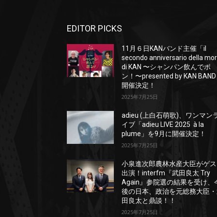
EDITOR PICKS
11月６日KANバンド主催「il
secondo anniversario della mo
di KAN 〜シャンパン飲んでポ
ン！〜presented by KAN BAN
開催決定！
2025年7月25日
adieu (上白石萌歌)、ワンマン
イブ「adieu LIVE 2025 à la
plume」を9月に開催決定！
2025年7月25日
小泉進次郎農林水産大臣がゲス
出演！interfm『武田良太 Try
Again』参院選の結果を受け、
後の日本、政治を元総務大臣・
田良太と鼎談！！
2025年7月25日