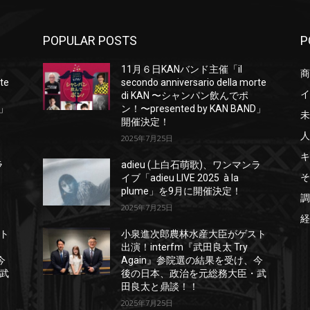
POPULAR POSTS
P
11月６日KANバンド主催「il
商
rte
secondo anniversario della morte
イ
di KAN 〜シャンパン飲んでポ
D」
ン！〜presented by KAN BAND」
未
開催決定！
人
2025年7月25日
キ
ラ
adieu (上白石萌歌)、ワンマンラ
そ
イブ「adieu LIVE 2025 à la
plume」を9月に開催決定！
調
2025年7月25日
経
ト
小泉進次郎農林水産大臣がゲスト
出演！interfm『武田良太 Try
今
Again』参院選の結果を受け、今
武
後の日本、政治を元総務大臣・武
田良太と鼎談！！
2025年7月25日