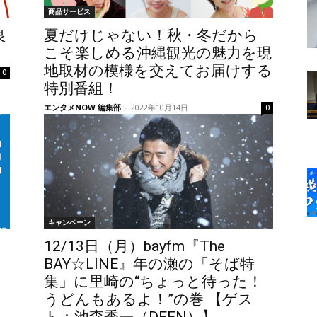
商品サービス
良
夏だけじゃない！秋・冬だから
こそ楽しめる沖縄観光の魅力を現
地取材の模様を交えてお届けする
0
特別番組！
エンタメNOW 編集部
-
2022年10月14日
0
キャンペーン
12/13日（月）bayfm『The
BAY☆LINE』年の瀬の「そば特
集」に里崎の“ちょっと待った！
うどんもあるよ！”の巻 【ゲス