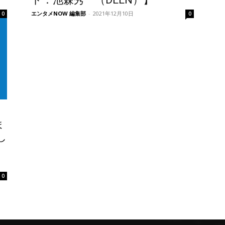
ト：池森秀一（DEEN）】
エンタメNOW 編集部
-
2021年12月10日
0
0
ま
し
0