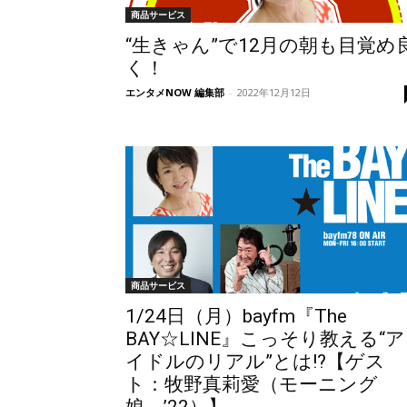
商品サービス
“生きゃん”で12月の朝も目覚め
く！
エンタメNOW 編集部
-
2022年12月12日
商品サービス
1/24日（月）bayfm『The
BAY☆LINE』こっそり教える“ア
イドルのリアル”とは!?【ゲス
ト：牧野真莉愛（モーニング