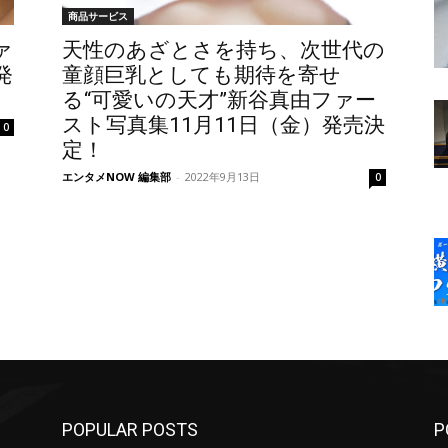
商品サービス
ァ
天性のあざとさを持ち、次世代の
発
童顔巨乳としても期待を寄せ
る“可愛いの天才”新谷真由ファー
スト写真集11月11日（金）発売決
0
定！
エンタメNOW 編集部
-
2022年9月13日
0
POPULAR POSTS
P