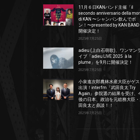
11月６日KANバンド主催「il
secondo anniversario della mo
di KAN 〜シャンパン飲んでポ
ン！〜presented by KAN BAN
開催決定！
2025年7月25日
adieu (上白石萌歌)、ワンマン
イブ「adieu LIVE 2025 à la
plume」を9月に開催決定！
2025年7月25日
小泉進次郎農林水産大臣がゲス
出演！interfm『武田良太 Try
Again』参院選の結果を受け、
後の日本、政治を元総務大臣・
田良太と鼎談！！
2025年7月25日