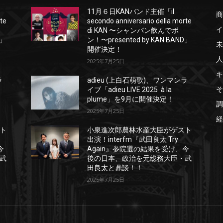
11月６日KANバンド主催「il
商
rte
secondo anniversario della morte
イ
di KAN 〜シャンパン飲んでポ
D」
ン！〜presented by KAN BAND」
未
開催決定！
人
2025年7月25日
キ
ラ
adieu (上白石萌歌)、ワンマンラ
そ
イブ「adieu LIVE 2025 à la
plume」を9月に開催決定！
調
2025年7月25日
経
ト
小泉進次郎農林水産大臣がゲスト
出演！interfm『武田良太 Try
今
Again』参院選の結果を受け、今
武
後の日本、政治を元総務大臣・武
田良太と鼎談！！
2025年7月25日