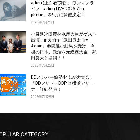
adieu (上白石萌歌)、ワンマンラ
イブ「adieu LIVE 2025 à la
plume」を9月に開催決定！
2025年7月25日
小泉進次郎農林水産大臣がゲスト
出演！interfm『武田良太 Try
Again』参院選の結果を受け、今
後の日本、政治を元総務大臣・武
田良太と鼎談！！
2025年7月25日
DDメンバー総勢44名が大集合！
「DDフリラ・DDP In 横浜アリー
ナ」詳細発表！
2025年7月25日
OPULAR CATEGORY