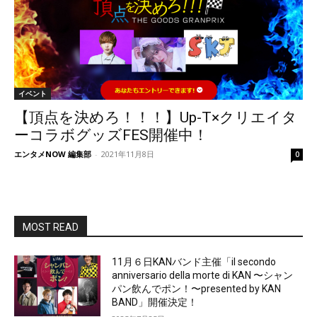
イベント
【頂点を決めろ！！！】Up-T×クリエイタ
ーコラボグッズFES開催中！
エンタメNOW 編集部
-
2021年11月8日
0
MOST READ
11月６日KANバンド主催「il secondo
anniversario della morte di KAN 〜シャン
パン飲んでポン！〜presented by KAN
BAND」開催決定！