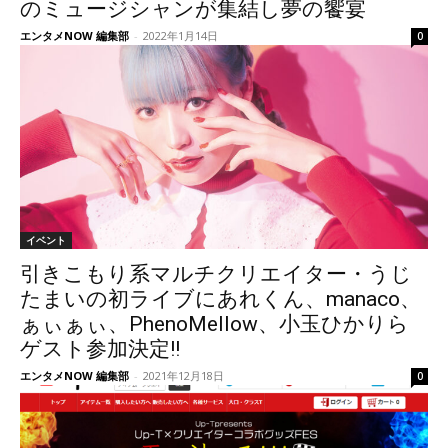
のミュージシャンが集結し夢の饗宴
エンタメNOW 編集部
-
2022年1月14日
0
イベント
​引きこもり系マルチクリエイター・うじ
たまいの初ライブにあれくん、manaco、
ぁぃぁぃ、PhenoMellow、小玉ひかりら
ゲスト参加決定!!
エンタメNOW 編集部
-
2021年12月18日
0