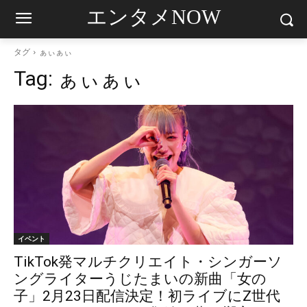
エンタメNOW
タグ
ぁぃぁぃ
Tag:
ぁぃぁぃ
イベント
​TikTok発マルチクリエイト・シンガーソ
ングライターうじたまいの新曲「女の
子」2月23日配信決定！初ライブにZ世代